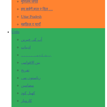
मुस्लिम जगत
हम कहेगें हाल ए दिल …
Uttar Pradesh
महफ़िल ए याराँ
Urdu
آپ کی خبریں
ادبیات
بہت کچھ۔ ۔۔۔۔۔
بین الاقوامی
تفریح
ریاستوں سے
مضامین
کھیل کود
کاروبار