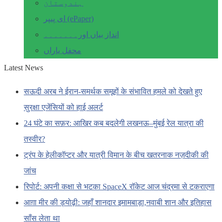
ہندوستان
ای پیپر (ePaper)
انداز بیاں اور۔۔۔۔۔۔۔
محفل یاراں
Latest News
सऊदी अरब ने ईरान-समर्थक समूहों के संभावित हमले को देखते हुए
सुरक्षा एजेंसियों को हाई अलर्ट
24 घंटे का सफ़र: आखिर कब बदलेगी लखनऊ–मुंबई रेल यात्रा की
तस्वीर?
ट्रंप के हेलीकॉप्टर और यात्री विमान के बीच खतरनाक नज़दीकी की
जांच
रिपोर्ट: अपनी कक्षा से भटका SpaceX रॉकेट आज चंद्रमा से टकराएगा
आग़ा मीर की ड्योढ़ी: जहाँ शानदार इमामबाड़ा,नवाबी शान और इतिहास
साँस लेता था