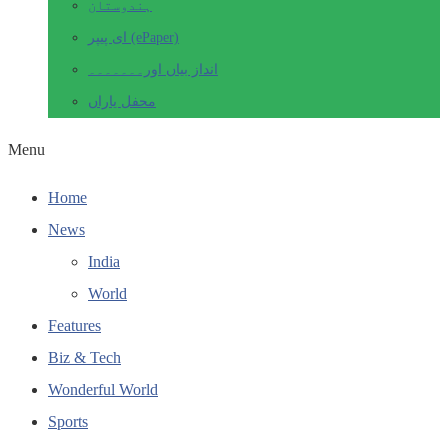
ہندوستان
ای پیپر (ePaper)
انداز بیاں اور۔۔۔۔۔۔۔
محفل یاراں
Menu
Home
News
India
World
Features
Biz & Tech
Wonderful World
Sports