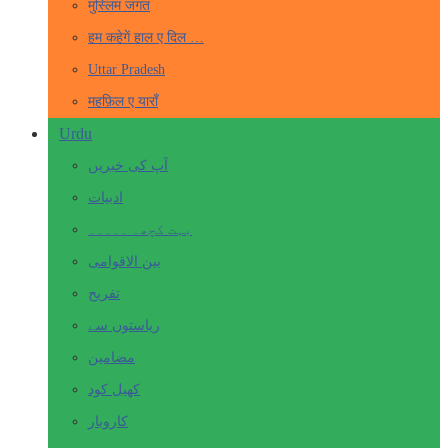
मुस्लिम जगत
हम कहेगें हाल ए दिल …
Uttar Pradesh
महफ़िल ए याराँ
Urdu
آپ کی خبریں
ادبیات
بہت کچھ۔ ۔۔۔۔۔
بین الاقوامی
تفریح
ریاستوں سے
مضامین
کھیل کود
کاروبار