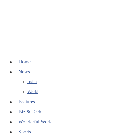
Home
News
India
World
Features
Biz & Tech
Wonderful World
Sports