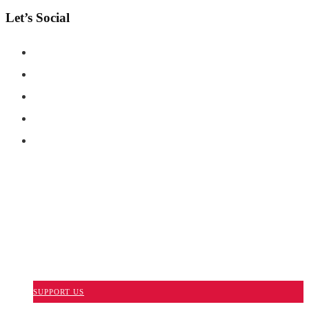
Let’s Social
COPYRIGHT © SHAHERNAMA - ALL RIGHTS RESERVED
ABOUT US
ADVERTISE WITH US
DISCLAIMER
CONTACT US
SUPPORT US