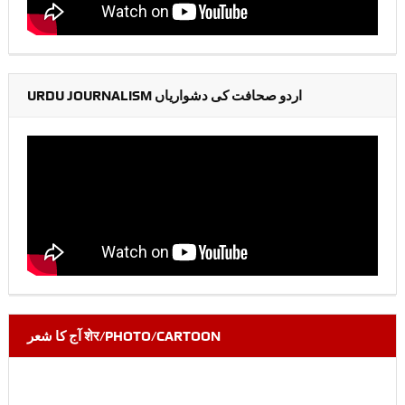
URDU JOURNALISM اردو صحافت کی دشواریاں
آج کا شعر शेर/PHOTO/CARTOON