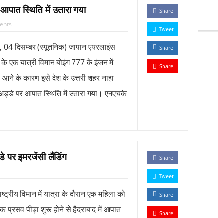
क्षा से भटका SpaceX रॉकेट आज चंद्रमा से टकराएगा
आपात स्थिति में उतारा गया
Share
ents
ोढ़ी: जहाँ शानदार इमामबाड़ा,नवाबी शान और इतिहास साँस लेता था
Tweet
त में दो ह्यूमनॉइड रोबोट्स की शादी हुई
ा, 04 दिसम्बर (स्पूतनिक) जापान एयरलाइंस
Share
 के एक यात्री विमान बोइंग 777 के इंजन में
ा यह आखिरी मौका है, ट्रंप ने एक बार फिर ईरान को धमकी दी
Share
 आने के कारण इसे देश के उत्तरी शहर नाहा
 रहा’; ईरानी राष्ट्रपति ने इस्तीफ़े और अंदरूनी मतभेदों की खबरों को नकारा
अड्डे पर आपात स्थिति में उतारा गया। एनएचके
त का मोहर्रम: अज़ादारी, तहज़ीब और साझी विरासत की जीवित दास्तान
 गई दो भविष्यवाणियां सच हो गई हैं, एक भयानक टकराव होने वाला है’
े पर इमरजेंसी लैंडिंग
Share
Tweet
ाष्ट्रीय विमान में यात्रा के दौरान एक महिला को
Share
 प्रसव पीड़ा शुरू होने से हैदराबाद में आपात
Share