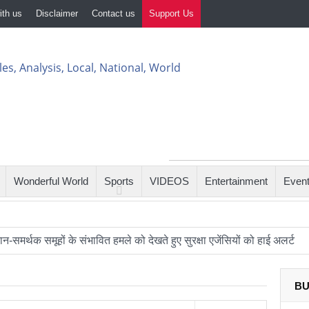
ith us
Disclaimer
Contact us
Support Us
Wonderful World
Sports
VIDEOS
Entertainment
Even
-समर्थक समूहों के संभावित हमले को देखते हुए सुरक्षा एजेंसियों को हाई अलर्ट
र: आखिर कब बदलेगी लखनऊ–मुंबई रेल यात्रा की तस्वीर?
BU
प्टर और यात्री विमान के बीच खतरनाक नज़दीकी की जांच