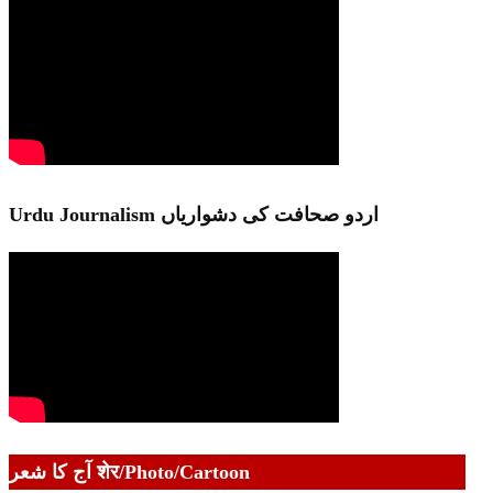
Urdu Journalism اردو صحافت کی دشواریاں
آج کا شعر शेर/Photo/Cartoon