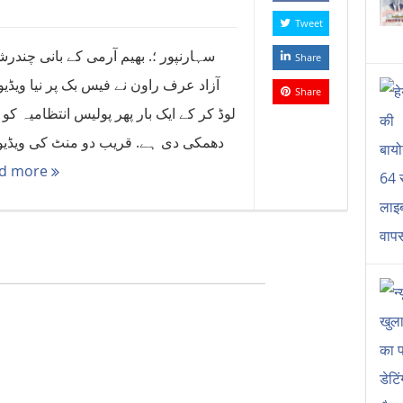
Tweet
سہارنپور ؛. بھیم آرمی کے بانی چندرش
Share
آزاد عرف راون نے فیس بک پر نیا ویڈیو
Share
لوڈ کر کے ایک بار پھر پولیس انتظامیہ کو
دھمکی دی ہے. قریب دو منٹ کی ویڈیو
d more