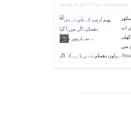
on:
June 03, 2017 5:17 pm
No Comments
یکھر
ز اپ
 کھلی
 میں
راون دھمکی دے رہا ہے کہ اگ...
Rea