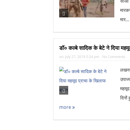
सीओ क
मारकर
मार..
डॉ० कल्बे सादिक के बेटे ने दिया मह
on:
July 27, 2019 5:34 pm
No Comments
लखनऊ–
उपाध्य
महमूद
दिनों 
more