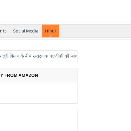
nts
Social Media
Hindi
मान के बीच खतरनाक नज़दीकी की जांच
रिपोर्ट: अपनी कक्षा से भटका SpaceX
Y FROM AMAZON