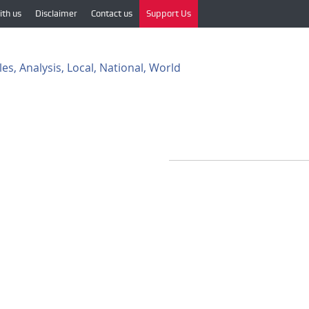
ith us
Disclaimer
Contact us
Support Us