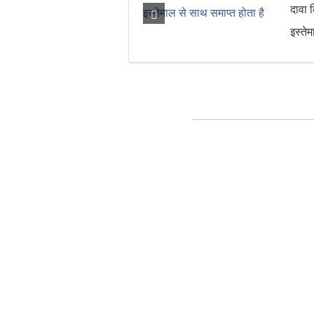
दावा 
इस्ते