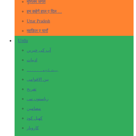
मुस्लिम जगत
हम कहेगें हाल ए दिल …
Uttar Pradesh
महफ़िल ए याराँ
Urdu
آپ کی خبریں
ادبیات
بہت کچھ۔ ۔۔۔۔۔
بین الاقوامی
تفریح
ریاستوں سے
مضامین
کھیل کود
کاروبار