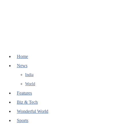
Home
News
India
World
Features
Biz & Tech
Wonderful World
Sports