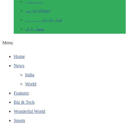
ہندوستان
ای پیپر (ePaper)
انداز بیاں اور۔۔۔۔۔۔۔
محفل یاراں
Menu
Home
News
India
World
Features
Biz & Tech
Wonderful World
Sports