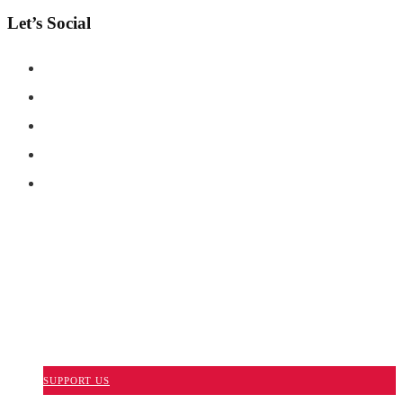
Let’s Social
COPYRIGHT © SHAHERNAMA - ALL RIGHTS RESERVED
ABOUT US
ADVERTISE WITH US
DISCLAIMER
CONTACT US
SUPPORT US