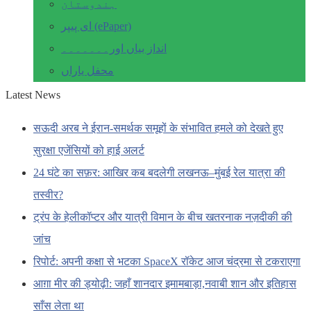
ہندوستان
ای پیپر (ePaper)
انداز بیاں اور۔۔۔۔۔۔۔
محفل یاراں
Latest News
सऊदी अरब ने ईरान-समर्थक समूहों के संभावित हमले को देखते हुए
सुरक्षा एजेंसियों को हाई अलर्ट
24 घंटे का सफ़र: आखिर कब बदलेगी लखनऊ–मुंबई रेल यात्रा की
तस्वीर?
ट्रंप के हेलीकॉप्टर और यात्री विमान के बीच खतरनाक नज़दीकी की
जांच
रिपोर्ट: अपनी कक्षा से भटका SpaceX रॉकेट आज चंद्रमा से टकराएगा
आग़ा मीर की ड्योढ़ी: जहाँ शानदार इमामबाड़ा,नवाबी शान और इतिहास
साँस लेता था