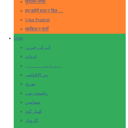
मुस्लिम जगत
हम कहेगें हाल ए दिल …
Uttar Pradesh
महफ़िल ए याराँ
Urdu
آپ کی خبریں
ادبیات
بہت کچھ۔ ۔۔۔۔۔
بین الاقوامی
تفریح
ریاستوں سے
مضامین
کھیل کود
کاروبار