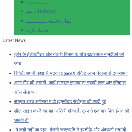
ہندوستان
ای پیپر (ePaper)
انداز بیاں اور۔۔۔۔۔۔۔
محفل یاراں
Latest News
ट्रंप के हेलीकॉप्टर और यात्री विमान के बीच खतरनाक नज़दीकी की
जांच
रिपोर्ट: अपनी कक्षा से भटका SpaceX रॉकेट आज चंद्रमा से टकराएगा
आग़ा मीर की ड्योढ़ी: जहाँ शानदार इमामबाड़ा,नवाबी शान और इतिहास
साँस लेता था
संयुक्त अरब अमीरात में दो ह्यूमनॉइड रोबोट्स की शादी हुई
डील साइन करने का यह आखिरी मौका है, ट्रंप ने एक बार फिर ईरान को
धमकी दी
‘मैं कहीं नहीं जा रहा’; ईरानी राष्ट्रपति ने इस्तीफ़े और अंदरूनी मतभेदों