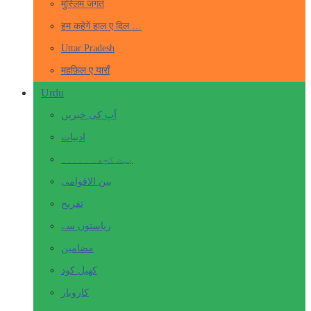
मुस्लिम जगत
हम कहेगें हाल ए दिल …
Uttar Pradesh
महफ़िल ए याराँ
Urdu
آپ کی خبریں
ادبیات
بہت کچھ۔ ۔۔۔۔۔
بین الاقوامی
تفریح
ریاستوں سے
مضامین
کھیل کود
کاروبار