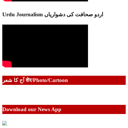
Urdu Journalism اردو صحافت کی دشواریاں
آج کا شعر शेर/Photo/Cartoon
Download our News App