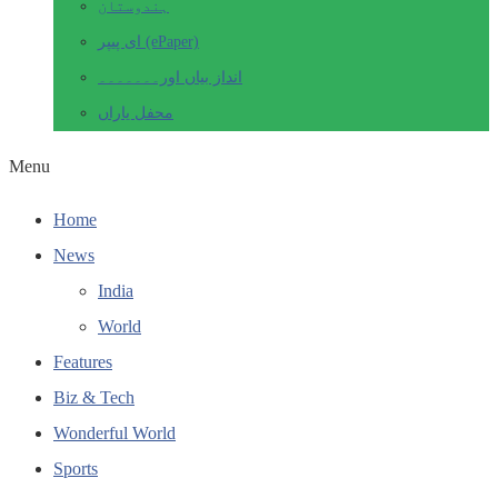
ہندوستان
ای پیپر (ePaper)
انداز بیاں اور۔۔۔۔۔۔۔
محفل یاراں
Menu
Home
News
India
World
Features
Biz & Tech
Wonderful World
Sports