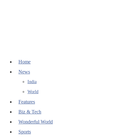
Home
News
India
World
Features
Biz & Tech
Wonderful World
Sports