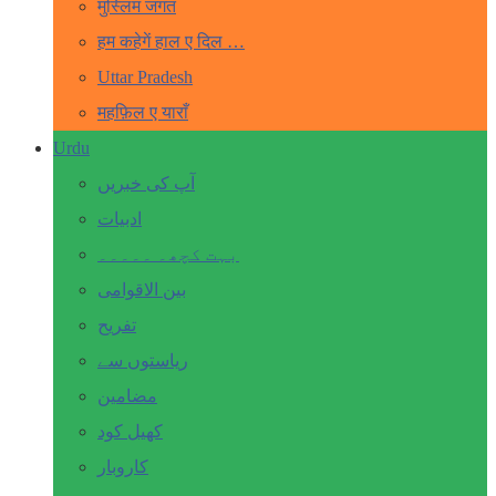
मुस्लिम जगत
हम कहेगें हाल ए दिल …
Uttar Pradesh
महफ़िल ए याराँ
Urdu
آپ کی خبریں
ادبیات
بہت کچھ۔ ۔۔۔۔۔
بین الاقوامی
تفریح
ریاستوں سے
مضامین
کھیل کود
کاروبار