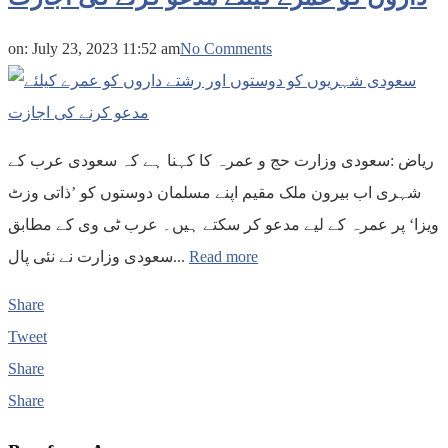
on:
July 23, 2023 11:52 am
No Comments
ریاض :سعودی وزارت حج و عمرہ کا کہنا ہے کہ سعودی عرب کے
شہری اب بیرون ملک مقیم اپنے مسلمان دوستوں کو ’ذاتی وزٹ
ویزا‘ پر عمرہ کے لیے مدعو کر سکتے ہیں۔ عرب ٹی وی کے مطابق
سعودی وزارت نے نئی پال...
Read more
Share
Tweet
Share
Share