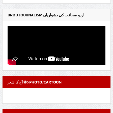
URDU JOURNALISM اردو صحافت کی دشواریاں
آج کا شعر शेर/PHOTO/CARTOON