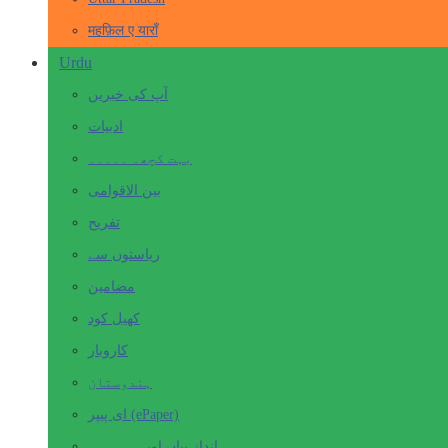
महफ़िल ए याराँ
Urdu
آپ کی خبریں
ادبیات
بہت کچھ۔ ۔۔۔۔۔
بین الاقوامی
تفریح
ریاستوں سے
مضامین
کھیل کود
کاروبار
ہندوستان
ای پیپر (ePaper)
انداز بیاں اور۔۔۔۔۔۔۔