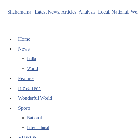
Home
News
India
World
Features
Biz & Tech
Wonderful World
Sports
National
International
VIDEOS