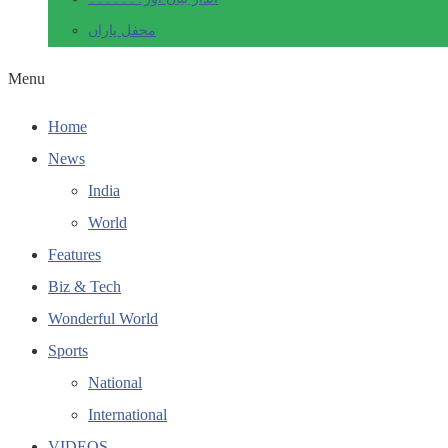
محفل یاراں
Menu
Home
News
India
World
Features
Biz & Tech
Wonderful World
Sports
National
International
VIDEOS