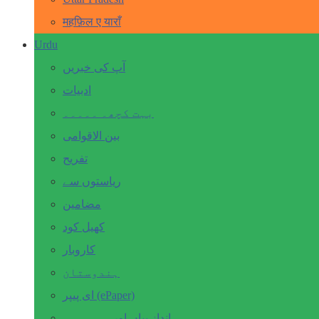
महफ़िल ए याराँ
Urdu
آپ کی خبریں
ادبیات
بہت کچھ۔ ۔۔۔۔۔
بین الاقوامی
تفریح
ریاستوں سے
مضامین
کھیل کود
کاروبار
ہندوستان
ای پیپر (ePaper)
انداز بیاں اور۔۔۔۔۔۔۔