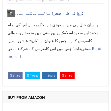
یہ بیان حال ہی میں سعودی دارالحکومت ریاض کی امام
محمد ابن سعود اسلامک یونیورسٹی میں منعقد ہونے والی
کانفرنس کا ہے جس کا عنوان تھا ’’تاریخ عاشورہ میں
تحریفات‘‘ جس میں اس کانفرنس کے شرکاء نے ص...
Read
more
Share
Tweet
Share
Share
BUY FROM AMAZON