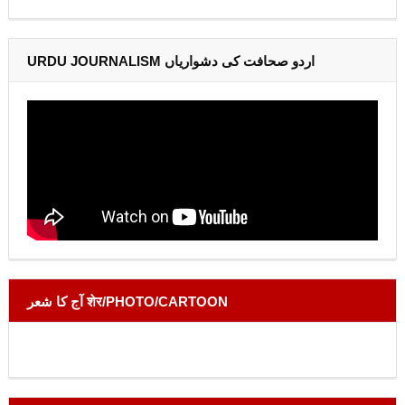
URDU JOURNALISM اردو صحافت کی دشواریاں
آج کا شعر शेर/PHOTO/CARTOON