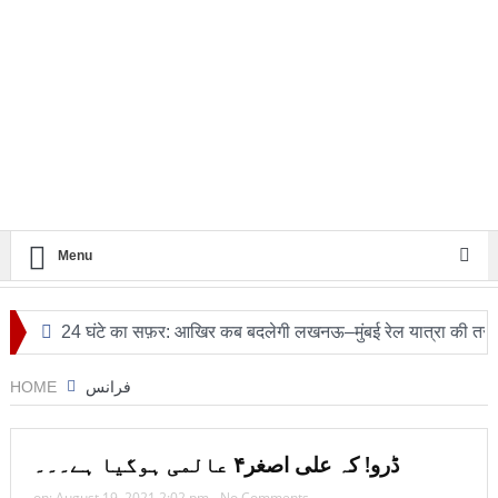
Menu
24 घंटे का सफ़र: आखिर कब बदलेगी लखनऊ–मुंबई रेल यात्रा की तस्वीर?
HOME
فرانس
ڈرو! کہ علی اصغر۴ عالمی ہوگیا ہے۔۔۔
on:
August 19, 2021 2:02 pm
No Comments