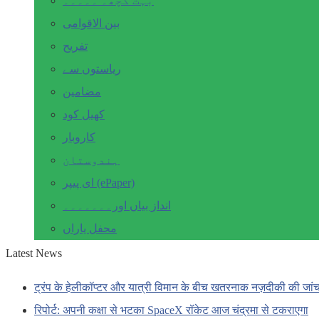
بہت کچھ۔ ۔۔۔۔۔
بین الاقوامی
تفریح
ریاستوں سے
مضامین
کھیل کود
کاروبار
ہندوستان
ای پیپر (ePaper)
انداز بیاں اور۔۔۔۔۔۔۔
محفل یاراں
Latest News
ट्रंप के हेलीकॉप्टर और यात्री विमान के बीच खतरनाक नज़दीकी की जां
रिपोर्ट: अपनी कक्षा से भटका SpaceX रॉकेट आज चंद्रमा से टकराएगा