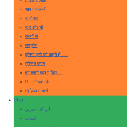
Internaional
आप की खबरें
कारोबार
कुछ और भी
राज्यों से
राष्ट्रीय
दुनिया इसी को कहते हैं …..
मुस्लिम जगत
हम कहेगें हाल ए दिल …
Uttar Pradesh
महफ़िल ए याराँ
Urdu
آپ کی خبریں
ادبیات