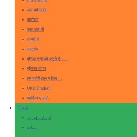
Internaional
आप की खबरें
कारोबार
कुछ और भी
राज्यों से
राष्ट्रीय
दुनिया इसी को कहते हैं …..
मुस्लिम जगत
हम कहेगें हाल ए दिल …
Uttar Pradesh
महफ़िल ए याराँ
Urdu
آپ کی خبریں
ادبیات