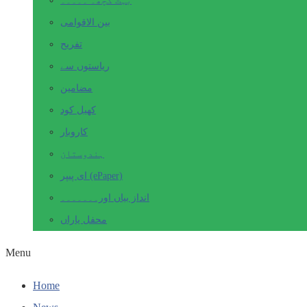
بہت کچھ۔ ۔۔۔۔۔
بین الاقوامی
تفریح
ریاستوں سے
مضامین
کھیل کود
کاروبار
ہندوستان
ای پیپر (ePaper)
انداز بیاں اور۔۔۔۔۔۔۔
محفل یاراں
Menu
Home