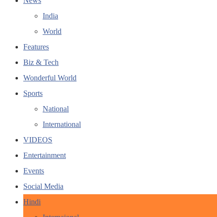
News
India
World
Features
Biz & Tech
Wonderful World
Sports
National
International
VIDEOS
Entertainment
Events
Social Media
Hindi