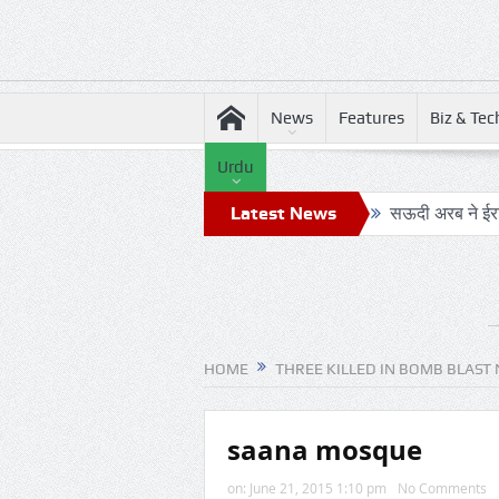
News
Features
Biz & Tec
Urdu
Latest News
सऊदी अरब ने ईरान
24 घंटे का सफ़र
ट्रंप के हेलीकॉ
रिपोर्ट: अपनी क
HOME
THREE KILLED IN BOMB BLAST 
आग़ा मीर की ड्यो
संयुक्त अरब अमीरा
saana mosque
डील साइन करने क
on:
June 21, 2015 1:10 pm
No Comments