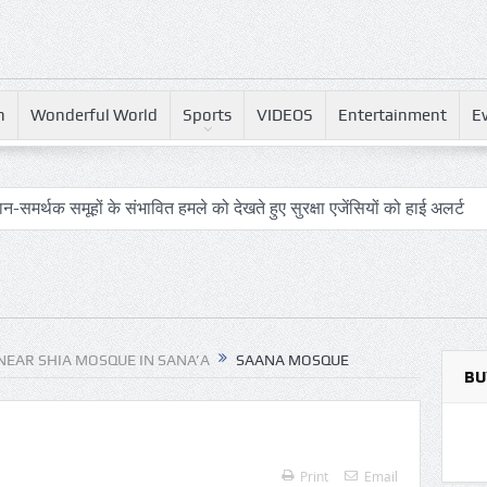
h
Wonderful World
Sports
VIDEOS
Entertainment
E
-समर्थक समूहों के संभावित हमले को देखते हुए सुरक्षा एजेंसियों को हाई अलर्ट
: आखिर कब बदलेगी लखनऊ–मुंबई रेल यात्रा की तस्वीर?
प्टर और यात्री विमान के बीच खतरनाक नज़दीकी की जांच
क्षा से भटका SpaceX रॉकेट आज चंद्रमा से टकराएगा
NEAR SHIA MOSQUE IN SANA’A
SAANA MOSQUE
ढ़ी: जहाँ शानदार इमामबाड़ा,नवाबी शान और इतिहास साँस लेता था
BU
त में दो ह्यूमनॉइड रोबोट्स की शादी हुई
ा यह आखिरी मौका है, ट्रंप ने एक बार फिर ईरान को धमकी दी
Print
Email