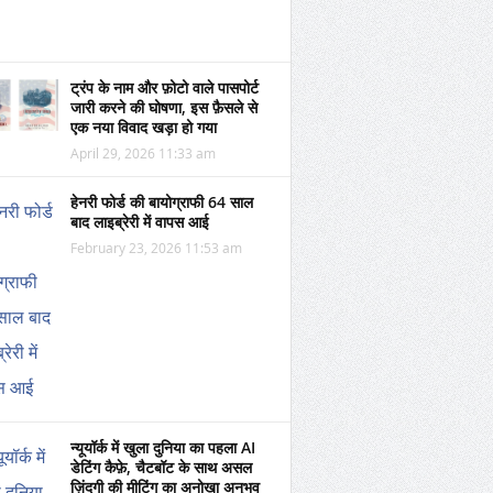
ट्रंप के नाम और फ़ोटो वाले पासपोर्ट
जारी करने की घोषणा, इस फ़ैसले से
एक नया विवाद खड़ा हो गया
April 29, 2026 11:33 am
हेनरी फोर्ड की बायोग्राफी 64 साल
बाद लाइब्रेरी में वापस आई
February 23, 2026 11:53 am
न्यूयॉर्क में खुला दुनिया का पहला AI
डेटिंग कैफ़े, चैटबॉट के साथ असल
ज़िंदगी की मीटिंग का अनोखा अनुभव