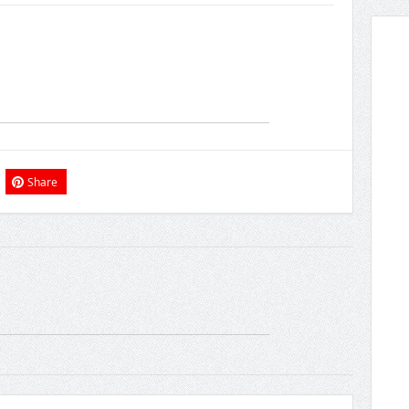
 रहा’; ईरानी राष्ट्रपति ने इस्तीफ़े और अंदरूनी मतभेदों की खबरों को नकारा
त का मोहर्रम: अज़ादारी, तहज़ीब और साझी विरासत की जीवित दास्तान
गई दो भविष्यवाणियां सच हो गई हैं, एक भयानक टकराव होने वाला है’
Share