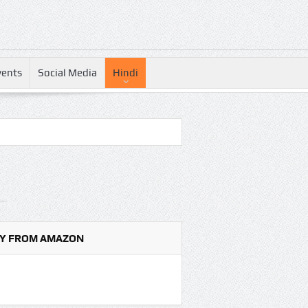
vents
Social Media
Hindi
Y FROM AMAZON