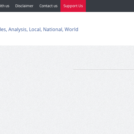
ith us
Disclaimer
Contact us
Support Us