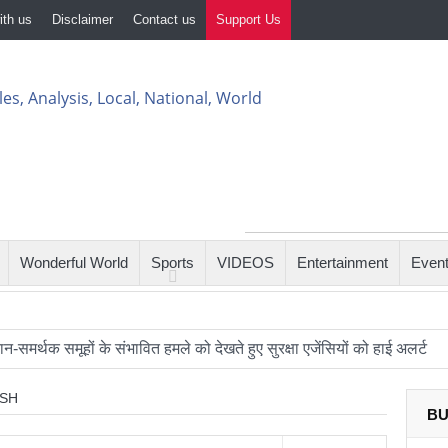
ith us
Disclaimer
Contact us
Support Us
Wonderful World
Sports
VIDEOS
Entertainment
Even
-समर्थक समूहों के संभावित हमले को देखते हुए सुरक्षा एजेंसियों को हाई अलर्ट
र: आखिर कब बदलेगी लखनऊ–मुंबई रेल यात्रा की तस्वीर?
ESH
BU
प्टर और यात्री विमान के बीच खतरनाक नज़दीकी की जांच