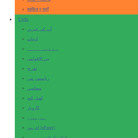
महफ़िल ए याराँ
Urdu
آپ کی خبریں
ادبیات
بہت کچھ۔ ۔۔۔۔۔
بین الاقوامی
تفریح
ریاستوں سے
مضامین
کھیل کود
کاروبار
ہندوستان
ای پیپر (ePaper)
انداز بیاں اور۔۔۔۔۔۔۔