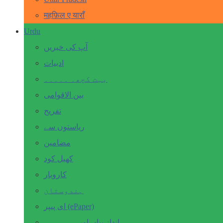
महफ़िल ए याराँ
Urdu
آپ کی خبریں
ادبیات
بہت کچھ۔ ۔۔۔۔۔
بین الاقوامی
تفریح
ریاستوں سے
مضامین
کھیل کود
کاروبار
ہندوستان
ای پیپر (ePaper)
انداز بیاں اور۔۔۔۔۔۔۔