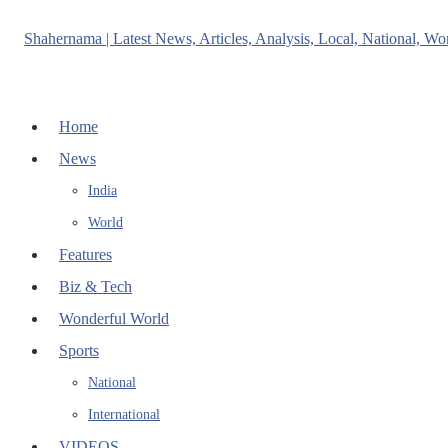
Home
News
India
World
Features
Biz & Tech
Wonderful World
Sports
National
International
VIDEOS