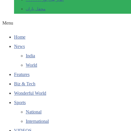
محفل یاراں
Menu
Home
News
India
World
Features
Biz & Tech
Wonderful World
Sports
National
International
VIDEOS