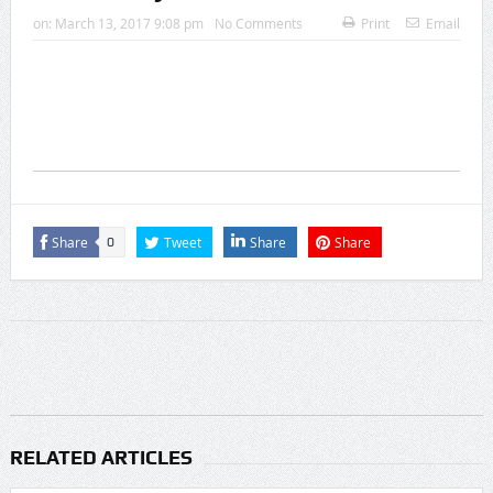
on:
March 13, 2017 9:08 pm
No Comments
Print
Email
Share
Tweet
Share
Share
0
RELATED ARTICLES