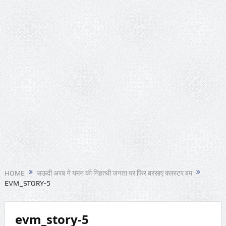
HOME
सऊदी अरब ने यमन की निहत्थी जनता पर फिर बरसाए क्लस्टर बम
EVM_STORY-5
evm_story-5