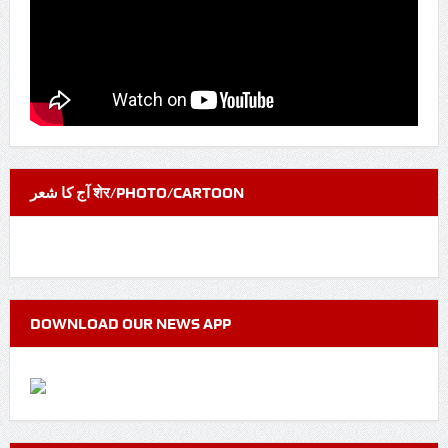
آج کا شعر शेर/PHOTO/CARTOON
DOWNLOAD OUR NEWS APP