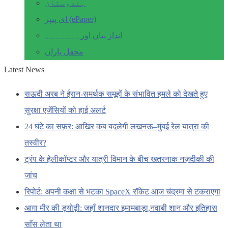
ہندوستان
ای پیپر (ePaper)
انداز بیاں اور۔۔۔۔۔۔۔
محفل یاراں
Latest News
सऊदी अरब ने ईरान-समर्थक समूहों के संभावित हमले को देखते हुए
सुरक्षा एजेंसियों को हाई अलर्ट
24 घंटे का सफ़र: आखिर कब बदलेगी लखनऊ–मुंबई रेल यात्रा की
तस्वीर?
ट्रंप के हेलीकॉप्टर और यात्री विमान के बीच खतरनाक नज़दीकी की
जांच
रिपोर्ट: अपनी कक्षा से भटका SpaceX रॉकेट आज चंद्रमा से टकराएगा
आग़ा मीर की ड्योढ़ी: जहाँ शानदार इमामबाड़ा,नवाबी शान और इतिहास
साँस लेता था