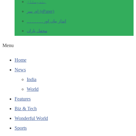
ہندوستان
ای پیپر (ePaper)
انداز بیاں اور۔۔۔۔۔۔۔
محفل یاراں
Menu
Home
News
India
World
Features
Biz & Tech
Wonderful World
Sports