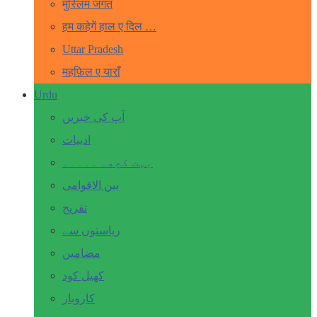
मुस्लिम जगत
हम कहेगें हाल ए दिल …
Uttar Pradesh
महफ़िल ए याराँ
Urdu
آپ کی خبریں
ادبیات
بہت کچھ۔ ۔۔۔۔۔
بین الاقوامی
تفریح
ریاستوں سے
مضامین
کھیل کود
کاروبار