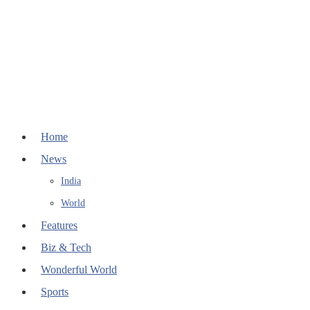
Home
News
India
World
Features
Biz & Tech
Wonderful World
Sports