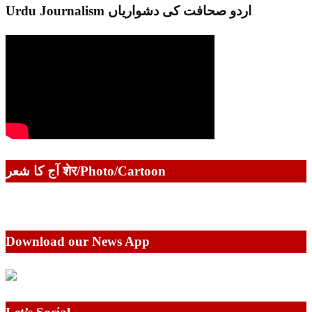
Urdu Journalism اردو صحافت کی دشواریاں
آج کا شعر शेर/Photo/Cartoon
Download our News App