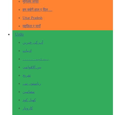
मुस्लिम जगत
हम कहेगें हाल ए दिल …
Uttar Pradesh
महफ़िल ए याराँ
Urdu
آپ کی خبریں
ادبیات
بہت کچھ۔ ۔۔۔۔۔
بین الاقوامی
تفریح
ریاستوں سے
مضامین
کھیل کود
کاروبار