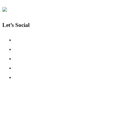
Let’s Social
COPYRIGHT © SHAHERNAMA - ALL RIGHTS RESERVED
ABOUT US
ADVERTISE WITH US
DISCLAIMER