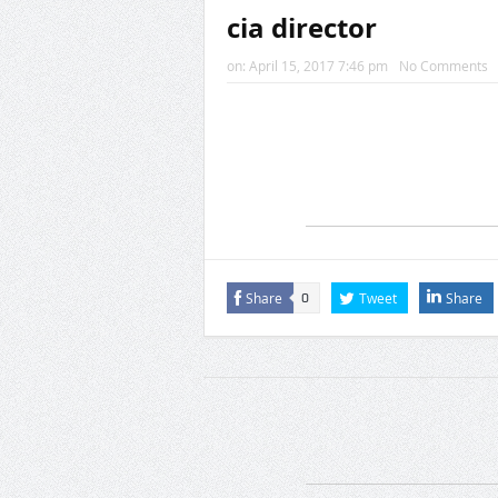
cia director
on:
April 15, 2017 7:46 pm
No Comments
Share
Tweet
Share
0