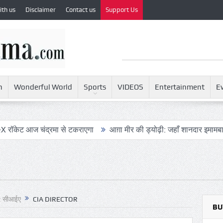
ith us
Disclaimer
Contact us
Support Us
h
Wonderful World
Sports
VIDEOS
Entertainment
E
ंद्रमा से टकराएगा
आग़ा मीर की ड्योढ़ी: जहाँ शानदार इमामबाड़ा,नवाबी शा
ै: सीआईए
CIA DIRECTOR
BU