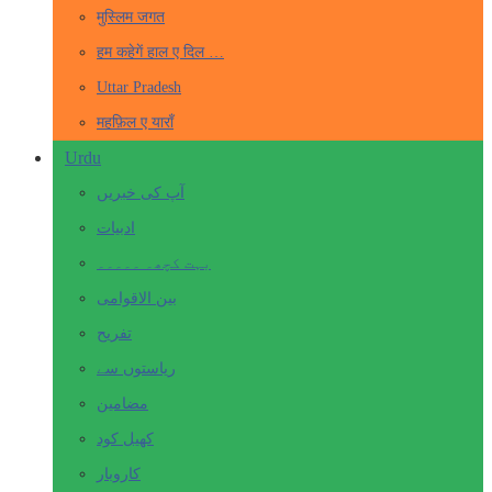
मुस्लिम जगत
हम कहेगें हाल ए दिल …
Uttar Pradesh
महफ़िल ए याराँ
Urdu
آپ کی خبریں
ادبیات
بہت کچھ۔ ۔۔۔۔۔
بین الاقوامی
تفریح
ریاستوں سے
مضامین
کھیل کود
کاروبار