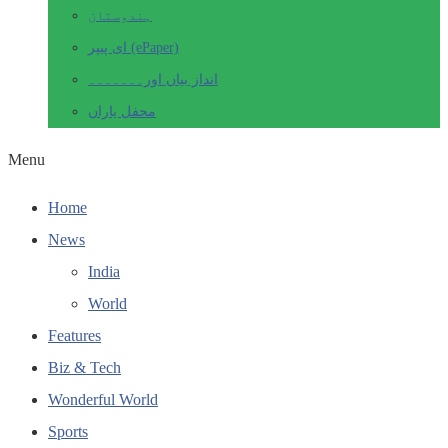
ہندوستان
ای پیپر (ePaper)
انداز بیاں اور۔۔۔۔۔۔۔
محفل یاراں
Menu
Home
News
India
World
Features
Biz & Tech
Wonderful World
Sports