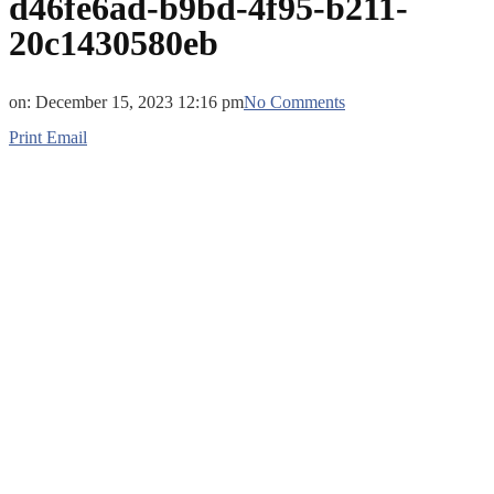
d46fe6ad-b9bd-4f95-b211-
20c1430580eb
on:
December 15, 2023 12:16 pm
No Comments
Print
Email