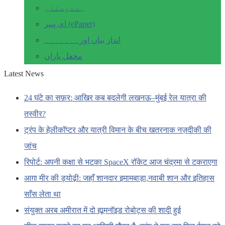
ہندوستان
ای پیپر (ePaper)
انداز بیاں اور۔۔۔۔۔۔۔
محفل یاراں
Latest News
24 घंटे का सफ़र: आखिर कब बदलेगी लखनऊ–मुंबई रेल यात्रा की
तस्वीर?
ट्रंप के हेलीकॉप्टर और यात्री विमान के बीच खतरनाक नज़दीकी की
जांच
रिपोर्ट: अपनी कक्षा से भटका SpaceX रॉकेट आज चंद्रमा से टकराएगा
आग़ा मीर की ड्योढ़ी: जहाँ शानदार इमामबाड़ा,नवाबी शान और इतिहास
साँस लेता था
संयुक्त अरब अमीरात में दो ह्यूमनॉइड रोबोट्स की शादी हुई