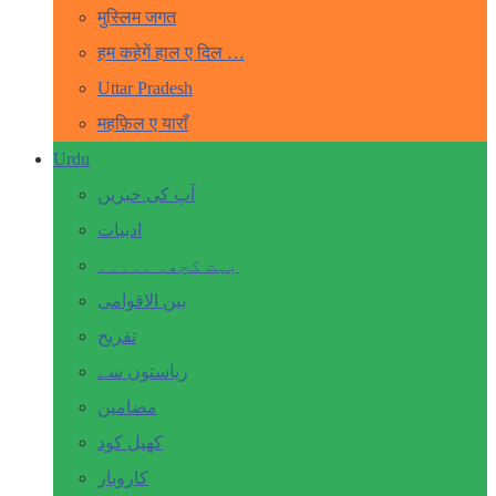
मुस्लिम जगत
हम कहेगें हाल ए दिल …
Uttar Pradesh
महफ़िल ए याराँ
Urdu
آپ کی خبریں
ادبیات
بہت کچھ۔ ۔۔۔۔۔
بین الاقوامی
تفریح
ریاستوں سے
مضامین
کھیل کود
کاروبار