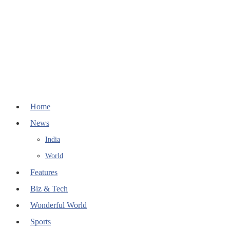
Home
News
India
World
Features
Biz & Tech
Wonderful World
Sports