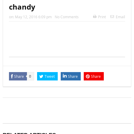
chandy
on:
May 12, 2016 6:09 pm
No Comments
Print
Email
Share
Tweet
Share
Share
0