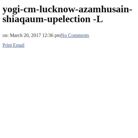
yogi-cm-lucknow-azamhusain-
shiaqaum-upelection -L
on:
March 20, 2017 12:36 pm
No Comments
Print
Email