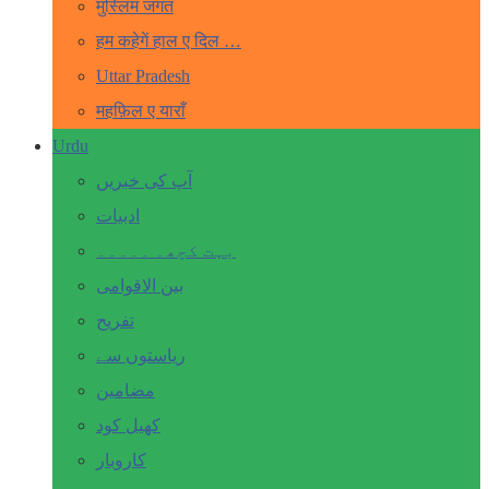
मुस्लिम जगत
हम कहेगें हाल ए दिल …
Uttar Pradesh
महफ़िल ए याराँ
Urdu
آپ کی خبریں
ادبیات
بہت کچھ۔ ۔۔۔۔۔
بین الاقوامی
تفریح
ریاستوں سے
مضامین
کھیل کود
کاروبار