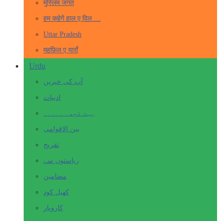
मुस्लिम जगत
हम कहेगें हाल ए दिल …
Uttar Pradesh
महफ़िल ए याराँ
Urdu
آپ کی خبریں
ادبیات
بہت کچھ۔ ۔۔۔۔۔
بین الاقوامی
تفریح
ریاستوں سے
مضامین
کھیل کود
کاروبار