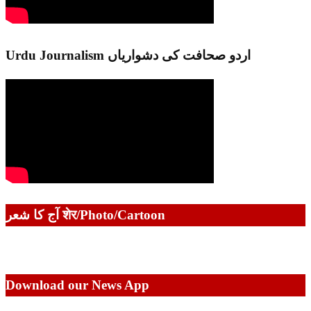
Urdu Journalism اردو صحافت کی دشواریاں
آج کا شعر शेर/Photo/Cartoon
Download our News App