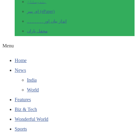
ہندوستان
ای پیپر (ePaper)
انداز بیاں اور۔۔۔۔۔۔۔
محفل یاراں
Menu
Home
News
India
World
Features
Biz & Tech
Wonderful World
Sports