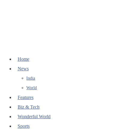
Home
News
India
World
Features
Biz & Tech
Wonderful World
Sports