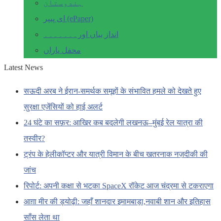
ہندوستان
ای پیپر (ePaper)
انداز بیاں اور۔۔۔۔۔۔۔
محفل یاراں
Latest News
सऊदी अरब ने ईरान-समर्थक समूहों के संभावित हमले को देखते हुए
सुरक्षा एजेंसियों को हाई अलर्ट
24 घंटे का सफ़र: आखिर कब बदलेगी लखनऊ–मुंबई रेल यात्रा की
तस्वीर?
ट्रंप के हेलीकॉप्टर और यात्री विमान के बीच खतरनाक नज़दीकी की
जांच
रिपोर्ट: अपनी कक्षा से भटका SpaceX रॉकेट आज चंद्रमा से टकराएगा
आग़ा मीर की ड्योढ़ी: जहाँ शानदार इमामबाड़ा,नवाबी शान और इतिहास
साँस लेता था