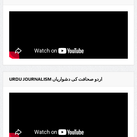
URDU JOURNALISM اردو صحافت کی دشواریاں