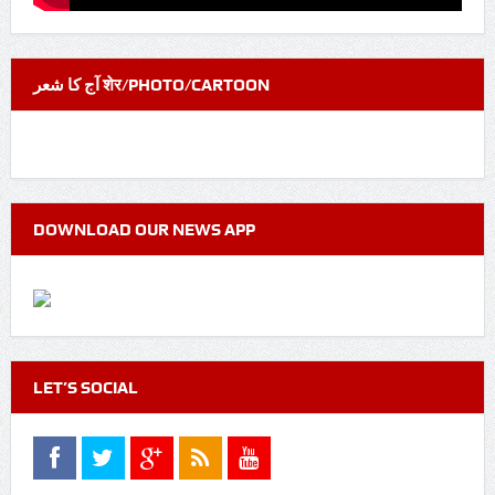
آج کا شعر शेर/PHOTO/CARTOON
DOWNLOAD OUR NEWS APP
LET’S SOCIAL