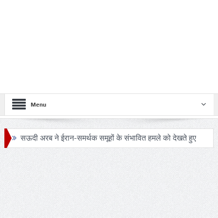
Menu
सऊदी अरब ने ईरान-समर्थक समूहों के संभावित हमले को देखते हुए
सुरक्षा एजेंसियों को हाई अलर्ट
24 घंटे का सफ़र: आखिर कब बदलेगी लखनऊ–मुंबई रेल यात्रा की
तस्वीर?
ट्रंप के हेलीकॉप्टर और यात्री विमान के बीच खतरनाक नज़दीकी की