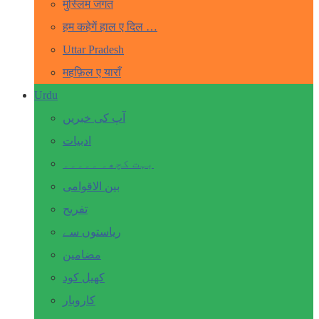
मुस्लिम जगत
हम कहेगें हाल ए दिल …
Uttar Pradesh
महफ़िल ए याराँ
Urdu
آپ کی خبریں
ادبیات
بہت کچھ۔ ۔۔۔۔۔
بین الاقوامی
تفریح
ریاستوں سے
مضامین
کھیل کود
کاروبار