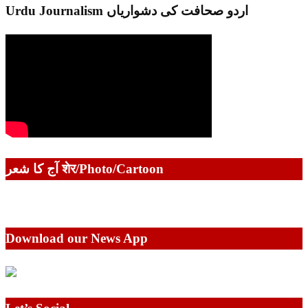
Urdu Journalism اردو صحافت کی دشواریاں
آج کا شعر शेर/Photo/Cartoon
Download our News App