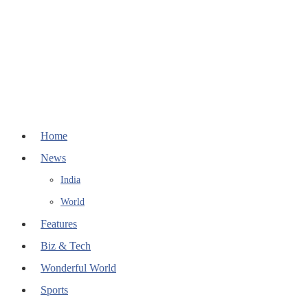
Home
News
India
World
Features
Biz & Tech
Wonderful World
Sports