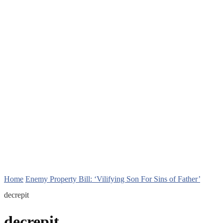
Home
Enemy Property Bill: ‘Vilifying Son For Sins of Father’
decrepit
decrepit