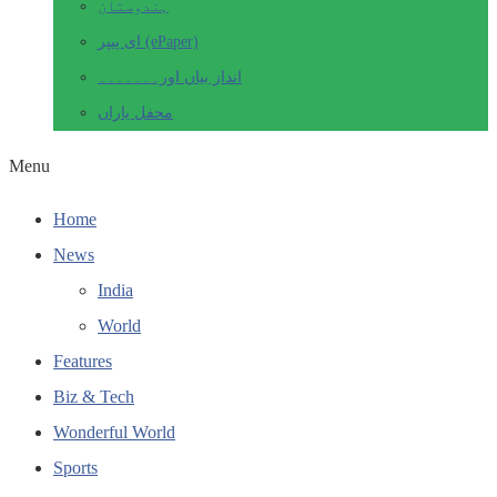
ہندوستان
ای پیپر (ePaper)
انداز بیاں اور۔۔۔۔۔۔۔
محفل یاراں
Menu
Home
News
India
World
Features
Biz & Tech
Wonderful World
Sports