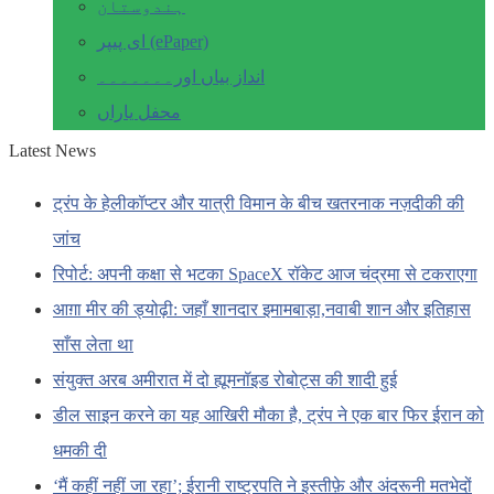
ہندوستان
ای پیپر (ePaper)
انداز بیاں اور۔۔۔۔۔۔۔
محفل یاراں
Latest News
ट्रंप के हेलीकॉप्टर और यात्री विमान के बीच खतरनाक नज़दीकी की
जांच
रिपोर्ट: अपनी कक्षा से भटका SpaceX रॉकेट आज चंद्रमा से टकराएगा
आग़ा मीर की ड्योढ़ी: जहाँ शानदार इमामबाड़ा,नवाबी शान और इतिहास
साँस लेता था
संयुक्त अरब अमीरात में दो ह्यूमनॉइड रोबोट्स की शादी हुई
डील साइन करने का यह आखिरी मौका है, ट्रंप ने एक बार फिर ईरान को
धमकी दी
‘मैं कहीं नहीं जा रहा’; ईरानी राष्ट्रपति ने इस्तीफ़े और अंदरूनी मतभेदों