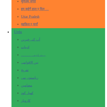
मुस्लिम जगत
हम कहेगें हाल ए दिल …
Uttar Pradesh
महफ़िल ए याराँ
Urdu
آپ کی خبریں
ادبیات
بہت کچھ۔ ۔۔۔۔۔
بین الاقوامی
تفریح
ریاستوں سے
مضامین
کھیل کود
کاروبار