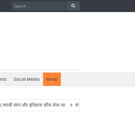
nts
Social Media
Hindi
 शान और इतिहास साँस लेता था
संयुक्त अरब अमीरात में दो ह्यूमनॉइड रोबोट्स 