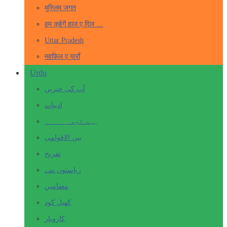
मुस्लिम जगत
हम कहेगें हाल ए दिल …
Uttar Pradesh
महफ़िल ए याराँ
Urdu
آپ کی خبریں
ادبیات
بہت کچھ۔ ۔۔۔۔۔
بین الاقوامی
تفریح
ریاستوں سے
مضامین
کھیل کود
کاروبار