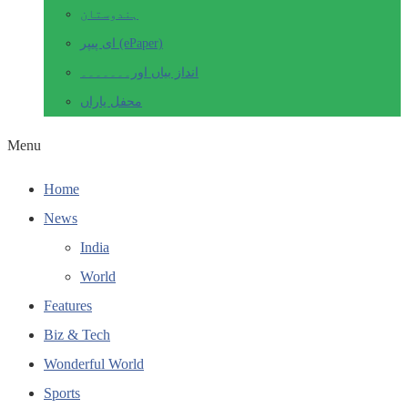
ہندوستان
ای پیپر (ePaper)
انداز بیاں اور۔۔۔۔۔۔۔
محفل یاراں
Menu
Home
News
India
World
Features
Biz & Tech
Wonderful World
Sports