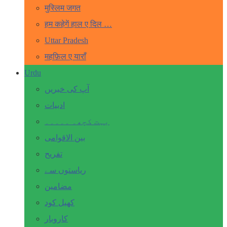
मुस्लिम जगत
हम कहेगें हाल ए दिल …
Uttar Pradesh
महफ़िल ए याराँ
Urdu
آپ کی خبریں
ادبیات
بہت کچھ۔ ۔۔۔۔۔
بین الاقوامی
تفریح
ریاستوں سے
مضامین
کھیل کود
کاروبار