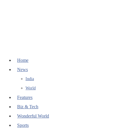
Home
News
India
World
Features
Biz & Tech
Wonderful World
Sports