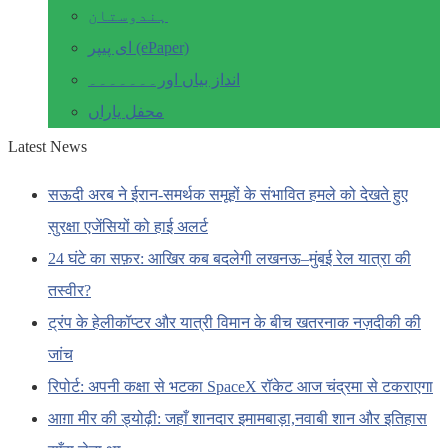
ہندوستان
ای پیپر (ePaper)
انداز بیاں اور۔۔۔۔۔۔۔
محفل یاراں
Latest News
सऊदी अरब ने ईरान-समर्थक समूहों के संभावित हमले को देखते हुए
सुरक्षा एजेंसियों को हाई अलर्ट
24 घंटे का सफ़र: आखिर कब बदलेगी लखनऊ–मुंबई रेल यात्रा की
तस्वीर?
ट्रंप के हेलीकॉप्टर और यात्री विमान के बीच खतरनाक नज़दीकी की
जांच
रिपोर्ट: अपनी कक्षा से भटका SpaceX रॉकेट आज चंद्रमा से टकराएगा
आग़ा मीर की ड्योढ़ी: जहाँ शानदार इमामबाड़ा,नवाबी शान और इतिहास