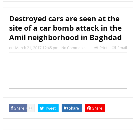
Destroyed cars are seen at the
site of a car bomb attack in the
Amil neighborhood in Baghdad
on:
March 21, 2017 12:45 pm
No Comments
Print
Email
Share
Tweet
Share
Share
0