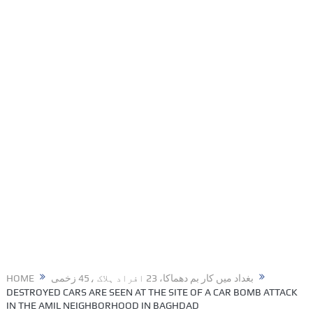
HOME
بغداد میں کار بم دھماکا، 23 افراد ہلاک ،45 زخمی
DESTROYED CARS ARE SEEN AT THE SITE OF A CAR BOMB ATTACK
IN THE AMIL NEIGHBORHOOD IN BAGHDAD