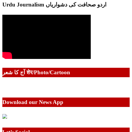
Urdu Journalism اردو صحافت کی دشواریاں
آج کا شعر शेर/Photo/Cartoon
Download our News App