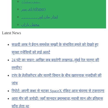
ہندوستان
ای پیپر (ePaper)
انداز بیاں اور۔۔۔۔۔۔۔
محفل یاراں
Latest News
सऊदी अरब ने ईरान-समर्थक समूहों के संभावित हमले को देखते हुए
सुरक्षा एजेंसियों को हाई अलर्ट
24 घंटे का सफ़र: आखिर कब बदलेगी लखनऊ–मुंबई रेल यात्रा की
तस्वीर?
ट्रंप के हेलीकॉप्टर और यात्री विमान के बीच खतरनाक नज़दीकी की
जांच
रिपोर्ट: अपनी कक्षा से भटका SpaceX रॉकेट आज चंद्रमा से टकराएगा
आग़ा मीर की ड्योढ़ी: जहाँ शानदार इमामबाड़ा,नवाबी शान और इतिहास
साँस लेता था