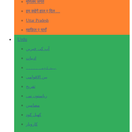
मुस्लिम जगत
हम कहेगें हाल ए दिल …
Uttar Pradesh
महफ़िल ए याराँ
Urdu
آپ کی خبریں
ادبیات
بہت کچھ۔ ۔۔۔۔۔
بین الاقوامی
تفریح
ریاستوں سے
مضامین
کھیل کود
کاروبار