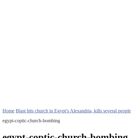
Home
Blast hits church in Egypt’s Alexandria, kills several people
egypt-coptic-church-bombing
egypt-coptic-church-bombing