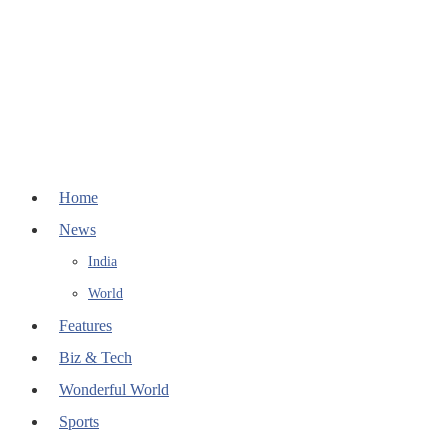
Home
News
India
World
Features
Biz & Tech
Wonderful World
Sports