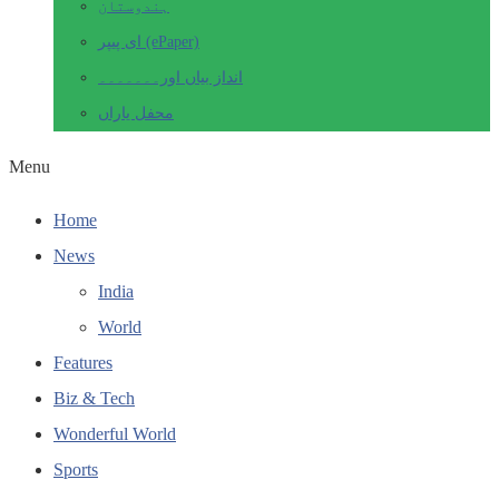
ہندوستان
ای پیپر (ePaper)
انداز بیاں اور۔۔۔۔۔۔۔
محفل یاراں
Menu
Home
News
India
World
Features
Biz & Tech
Wonderful World
Sports