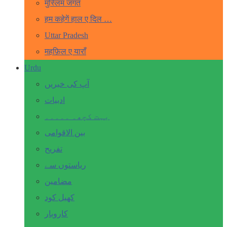
मुस्लिम जगत
हम कहेगें हाल ए दिल …
Uttar Pradesh
महफ़िल ए याराँ
Urdu
آپ کی خبریں
ادبیات
بہت کچھ۔ ۔۔۔۔۔
بین الاقوامی
تفریح
ریاستوں سے
مضامین
کھیل کود
کاروبار