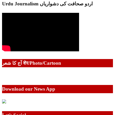
Urdu Journalism اردو صحافت کی دشواریاں
آج کا شعر शेर/Photo/Cartoon
Download our News App