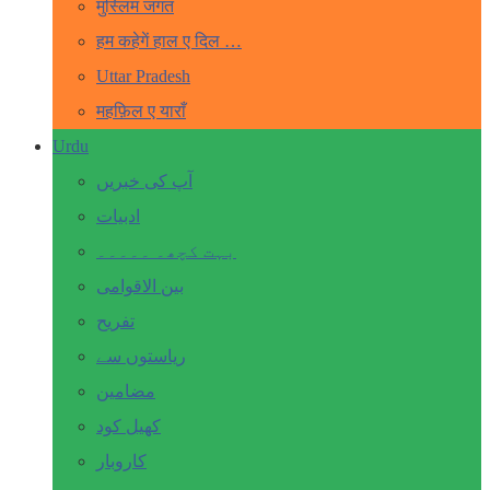
मुस्लिम जगत
हम कहेगें हाल ए दिल …
Uttar Pradesh
महफ़िल ए याराँ
Urdu
آپ کی خبریں
ادبیات
بہت کچھ۔ ۔۔۔۔۔
بین الاقوامی
تفریح
ریاستوں سے
مضامین
کھیل کود
کاروبار