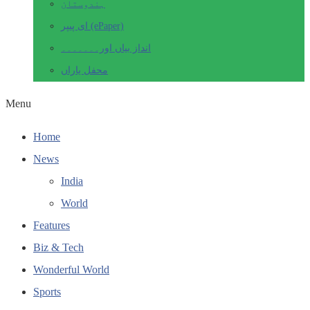
ہندوستان
ای پیپر (ePaper)
انداز بیاں اور۔۔۔۔۔۔۔
محفل یاراں
Menu
Home
News
India
World
Features
Biz & Tech
Wonderful World
Sports