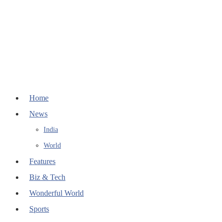
Home
News
India
World
Features
Biz & Tech
Wonderful World
Sports