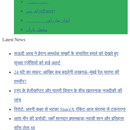
ہندوستان
ای پیپر (ePaper)
انداز بیاں اور۔۔۔۔۔۔۔
محفل یاراں
Latest News
सऊदी अरब ने ईरान-समर्थक समूहों के संभावित हमले को देखते हुए
सुरक्षा एजेंसियों को हाई अलर्ट
24 घंटे का सफ़र: आखिर कब बदलेगी लखनऊ–मुंबई रेल यात्रा की
तस्वीर?
ट्रंप के हेलीकॉप्टर और यात्री विमान के बीच खतरनाक नज़दीकी की
जांच
रिपोर्ट: अपनी कक्षा से भटका SpaceX रॉकेट आज चंद्रमा से टकराएगा
आग़ा मीर की ड्योढ़ी: जहाँ शानदार इमामबाड़ा,नवाबी शान और इतिहास
साँस लेता था