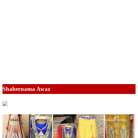
Shahernama Awaz