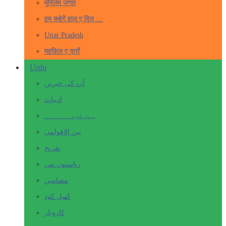
मुस्लिम जगत
हम कहेगें हाल ए दिल …
Uttar Pradesh
महफ़िल ए याराँ
Urdu
آپ کی خبریں
ادبیات
بہت کچھ۔ ۔۔۔۔۔
بین الاقوامی
تفریح
ریاستوں سے
مضامین
کھیل کود
کاروبار