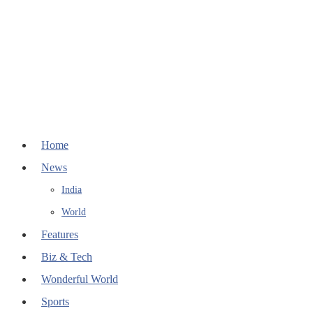
Home
News
India
World
Features
Biz & Tech
Wonderful World
Sports