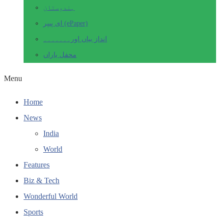
ہندوستان
ای پیپر (ePaper)
انداز بیاں اور۔۔۔۔۔۔۔
محفل یاراں
Menu
Home
News
India
World
Features
Biz & Tech
Wonderful World
Sports