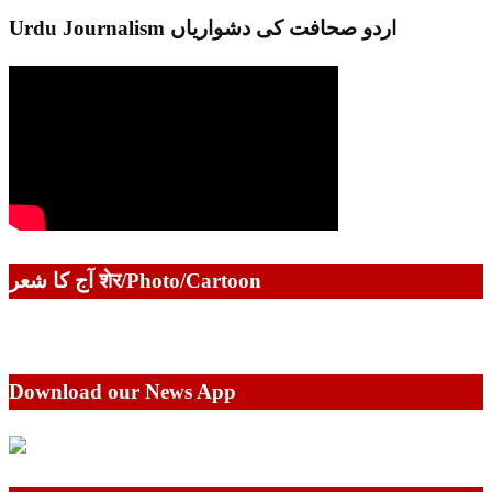
Urdu Journalism اردو صحافت کی دشواریاں
آج کا شعر शेर/Photo/Cartoon
Download our News App