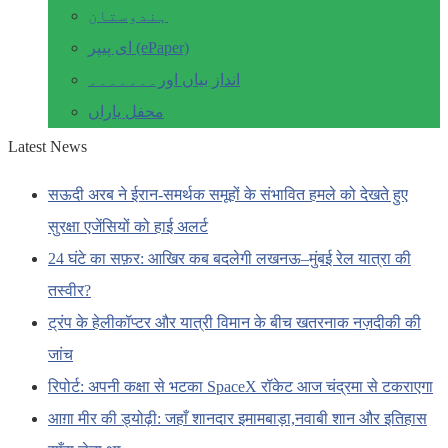
ہندوستان
ای پیپر (ePaper)
انداز بیاں اور۔۔۔۔۔۔۔
محفل یاراں
Latest News
सऊदी अरब ने ईरान-समर्थक समूहों के संभावित हमले को देखते हुए
सुरक्षा एजेंसियों को हाई अलर्ट
24 घंटे का सफ़र: आखिर कब बदलेगी लखनऊ–मुंबई रेल यात्रा की
तस्वीर?
ट्रंप के हेलीकॉप्टर और यात्री विमान के बीच खतरनाक नज़दीकी की
जांच
रिपोर्ट: अपनी कक्षा से भटका SpaceX रॉकेट आज चंद्रमा से टकराएगा
आग़ा मीर की ड्योढ़ी: जहाँ शानदार इमामबाड़ा,नवाबी शान और इतिहास