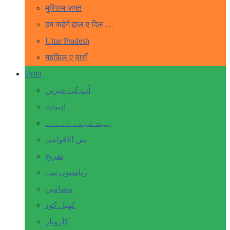
मुस्लिम जगत
हम कहेगें हाल ए दिल …
Uttar Pradesh
महफ़िल ए याराँ
Urdu
آپ کی خبریں
ادبیات
بہت کچھ۔ ۔۔۔۔۔
بین الاقوامی
تفریح
ریاستوں سے
مضامین
کھیل کود
کاروبار