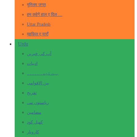
मुस्लिम जगत
हम कहेगें हाल ए दिल …
Uttar Pradesh
महफ़िल ए याराँ
Urdu
آپ کی خبریں
ادبیات
بہت کچھ۔ ۔۔۔۔۔
بین الاقوامی
تفریح
ریاستوں سے
مضامین
کھیل کود
کاروبار