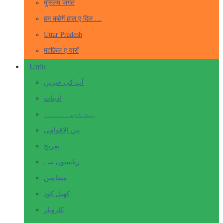
मुस्लिम जगत
हम कहेगें हाल ए दिल …
Uttar Pradesh
महफ़िल ए याराँ
Urdu
آپ کی خبریں
ادبیات
بہت کچھ۔ ۔۔۔۔۔
بین الاقوامی
تفریح
ریاستوں سے
مضامین
کھیل کود
کاروبار