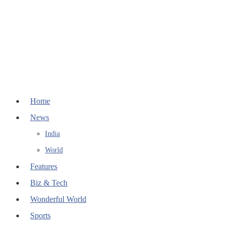
Home
News
India
World
Features
Biz & Tech
Wonderful World
Sports