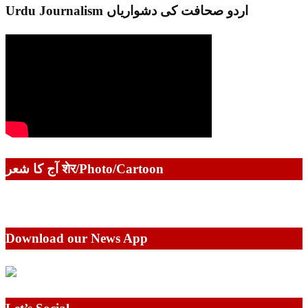
Urdu Journalism اردو صحافت کی دشواریاں
آج کا شعر शेर/Photo/Cartoon
Download our News App