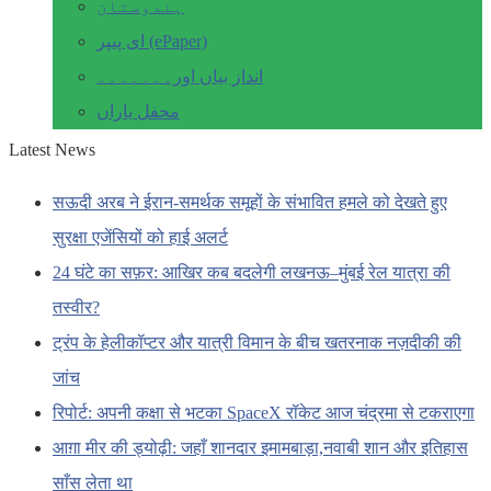
ہندوستان
ای پیپر (ePaper)
انداز بیاں اور۔۔۔۔۔۔۔
محفل یاراں
Latest News
सऊदी अरब ने ईरान-समर्थक समूहों के संभावित हमले को देखते हुए
सुरक्षा एजेंसियों को हाई अलर्ट
24 घंटे का सफ़र: आखिर कब बदलेगी लखनऊ–मुंबई रेल यात्रा की
तस्वीर?
ट्रंप के हेलीकॉप्टर और यात्री विमान के बीच खतरनाक नज़दीकी की
जांच
रिपोर्ट: अपनी कक्षा से भटका SpaceX रॉकेट आज चंद्रमा से टकराएगा
आग़ा मीर की ड्योढ़ी: जहाँ शानदार इमामबाड़ा,नवाबी शान और इतिहास
साँस लेता था