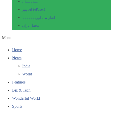
ہندوستان
ای پیپر (ePaper)
انداز بیاں اور۔۔۔۔۔۔۔
محفل یاراں
Menu
Home
News
India
World
Features
Biz & Tech
Wonderful World
Sports