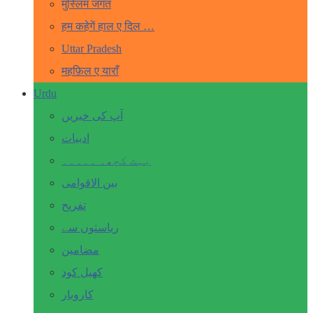
मुस्लिम जगत
हम कहेगें हाल ए दिल …
Uttar Pradesh
महफ़िल ए याराँ
Urdu
آپ کی خبریں
ادبیات
بہت کچھ۔ ۔۔۔۔۔
بین الاقوامی
تفریح
ریاستوں سے
مضامین
کھیل کود
کاروبار