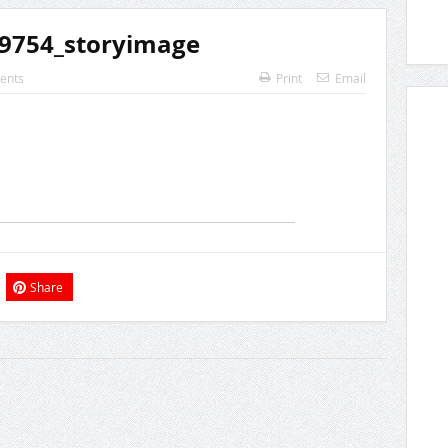
59754_storyimage
ents
Print
Email
Share