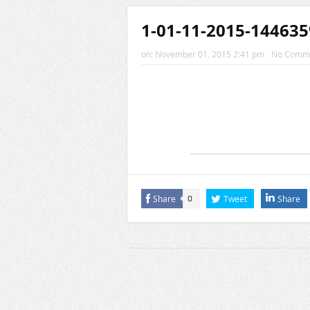
1-01-11-2015-14463
on:
November 01, 2015 2:41 pm
No Comm
Share
Tweet
Share
0