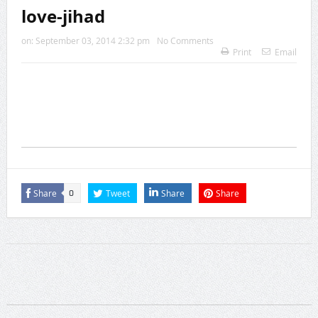
love-jihad
on:
September 03, 2014 2:32 pm
No Comments
Print
Email
Share
Tweet
Share
Share
0