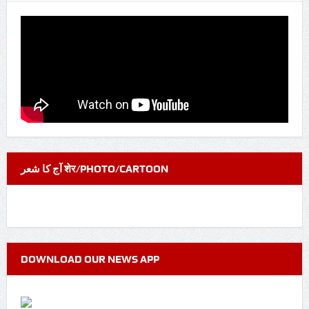
آج کا شعر शेर/PHOTO/CARTOON
DOWNLOAD OUR NEWS APP