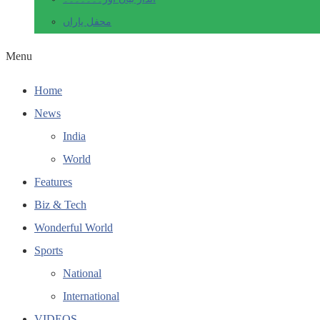
محفل یاراں
Menu
Home
News
India
World
Features
Biz & Tech
Wonderful World
Sports
National
International
VIDEOS