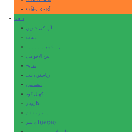
महफ़िल ए याराँ
Urdu
آپ کی خبریں
ادبیات
بہت کچھ۔ ۔۔۔۔۔
بین الاقوامی
تفریح
ریاستوں سے
مضامین
کھیل کود
کاروبار
ہندوستان
ای پیپر (ePaper)
انداز بیاں اور۔۔۔۔۔۔۔