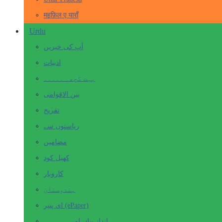
महफ़िल ए याराँ
Urdu
آپ کی خبریں
ادبیات
بہت کچھ۔ ۔۔۔۔۔
بین الاقوامی
تفریح
ریاستوں سے
مضامین
کھیل کود
کاروبار
ہندوستان
ای پیپر (ePaper)
انداز بیاں اور۔۔۔۔۔۔۔