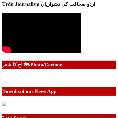
Urdu Journalism اردو صحافت کی دشواریاں
آج کا شعر शेर/Photo/Cartoon
Download our News App