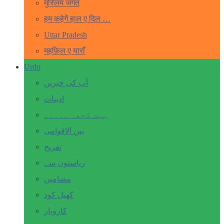
मुस्लिम जगत
हम कहेगें हाल ए दिल …
Uttar Pradesh
महफ़िल ए याराँ
Urdu
آپ کی خبریں
ادبیات
بہت کچھ۔ ۔۔۔۔۔
بین الاقوامی
تفریح
ریاستوں سے
مضامین
کھیل کود
کاروبار