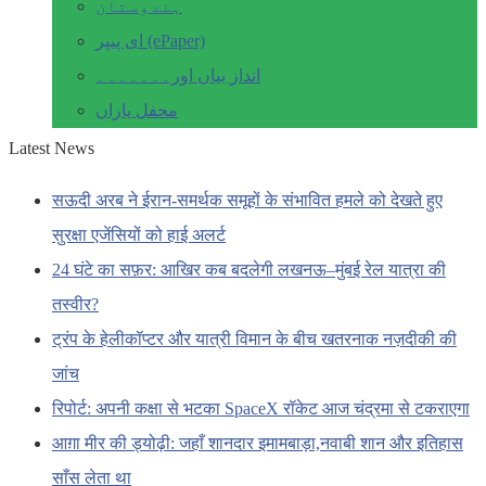
ہندوستان
ای پیپر (ePaper)
انداز بیاں اور۔۔۔۔۔۔۔
محفل یاراں
Latest News
सऊदी अरब ने ईरान-समर्थक समूहों के संभावित हमले को देखते हुए
सुरक्षा एजेंसियों को हाई अलर्ट
24 घंटे का सफ़र: आखिर कब बदलेगी लखनऊ–मुंबई रेल यात्रा की
तस्वीर?
ट्रंप के हेलीकॉप्टर और यात्री विमान के बीच खतरनाक नज़दीकी की
जांच
रिपोर्ट: अपनी कक्षा से भटका SpaceX रॉकेट आज चंद्रमा से टकराएगा
आग़ा मीर की ड्योढ़ी: जहाँ शानदार इमामबाड़ा,नवाबी शान और इतिहास
साँस लेता था