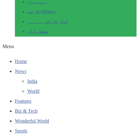
ہندوستان
ای پیپر (ePaper)
انداز بیاں اور۔۔۔۔۔۔۔
محفل یاراں
Menu
Home
News
India
World
Features
Biz & Tech
Wonderful World
Sports