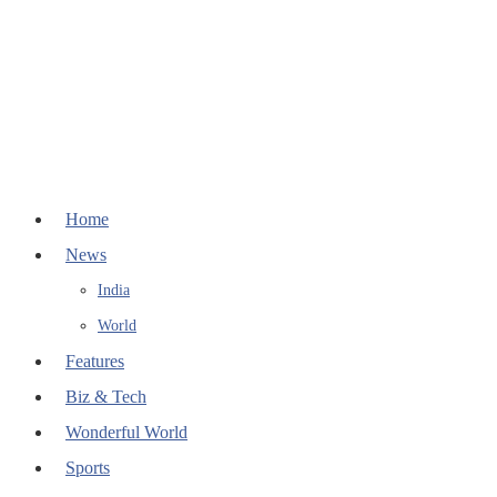
Home
News
India
World
Features
Biz & Tech
Wonderful World
Sports