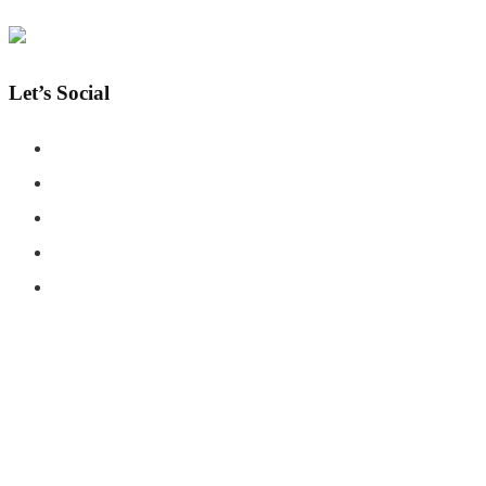
Let’s Social
COPYRIGHT © SHAHERNAMA - ALL RIGHTS RESERVED
ABOUT US
ADVERTISE WITH US
DISCLAIMER