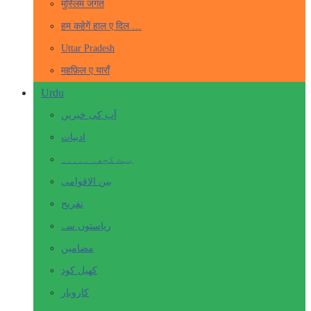
मुस्लिम जगत
हम कहेगें हाल ए दिल …
Uttar Pradesh
महफ़िल ए याराँ
Urdu
آپ کی خبریں
ادبیات
بہت کچھ۔ ۔۔۔۔۔
بین الاقوامی
تفریح
ریاستوں سے
مضامین
کھیل کود
کاروبار