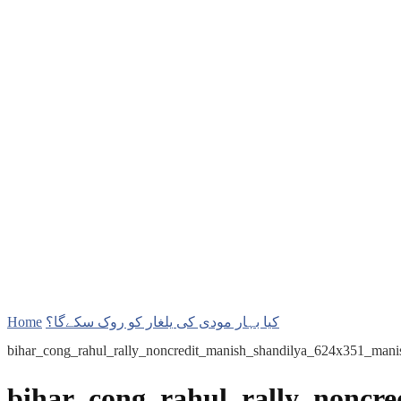
Home
کیا بہار مودی کی یلغار کو روک سکےگا؟
bihar_cong_rahul_rally_noncredit_manish_shandilya_624x351_mani
bihar_cong_rahul_rally_noncr