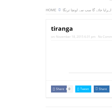
HOME
لہرایا جائے گا سب سے اونچا ترنگا
tiranga
on:
November 18, 2015 6:31 pm
No Comm
Share
Tweet
Share
0