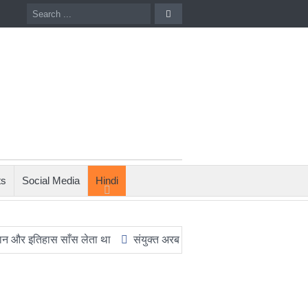
ts
Social Media
Hindi
िहास साँस लेता था
संयुक्त अरब अमीरात में दो ह्यूमनॉइड रोबोट्स की शादी हुई